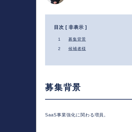
目次 [
非表示
]
1
募集背景
2
候補者様
募集背景
SaaS事業強化に関わる増員。