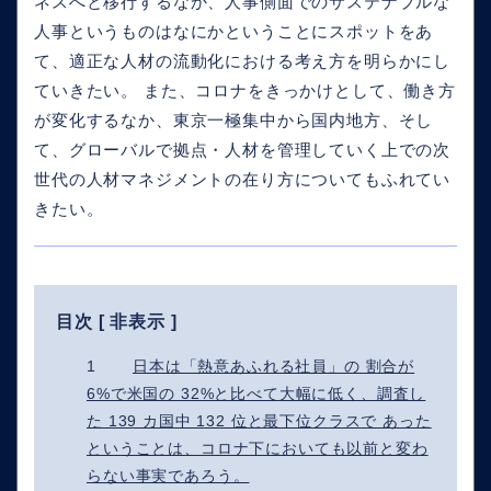
ネスへと移行するなか、人事側面でのサステナブルな
人事というものはなにかということにスポットをあ
て、適正な人材の流動化における考え方を明らかにし
ていきたい。 また、コロナをきっかけとして、働き方
が変化するなか、東京一極集中から国内地方、そし
て、グローバルで拠点・人材を管理していく上での次
世代の人材マネジメントの在り方についてもふれてい
きたい。
目次 [
非表示
]
1
日本は「熱意あふれる社員」の 割合が
6%で米国の 32%と比べて大幅に低く、調査し
た 139 カ国中 132 位と最下位クラスで あった
ということは、コロナ下においても以前と変わ
らない事実であろう。