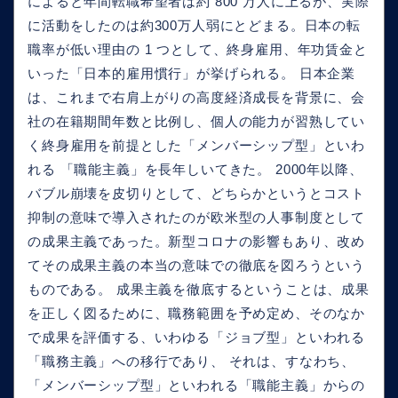
によると年間転職希望者は約 800 万人に上るが、実際
に活動をしたのは約300万人弱にとどまる。日本の転
職率が低い理由の 1 つとして、終身雇用、年功賃金と
いった「日本的雇用慣行」が挙げられる。 日本企業
は、これまで右肩上がりの高度経済成長を背景に、会
社の在籍期間年数と比例し、個人の能力が習熟してい
く終身雇用を前提とした「メンバーシップ型」といわ
れる 「職能主義」を長年しいてきた。 2000年以降、
バブル崩壊を皮切りとして、どちらかというとコスト
抑制の意味で導入されたのが欧米型の人事制度として
の成果主義であった。新型コロナの影響もあり、改め
てその成果主義の本当の意味での徹底を図ろうという
ものである。 成果主義を徹底するということは、成果
を正しく図るために、職務範囲を予め定め、そのなか
で成果を評価する、いわゆる「ジョブ型」といわれる
「職務主義」への移行であり、 それは、すなわち、
「メンバーシップ型」といわれる「職能主義」からの